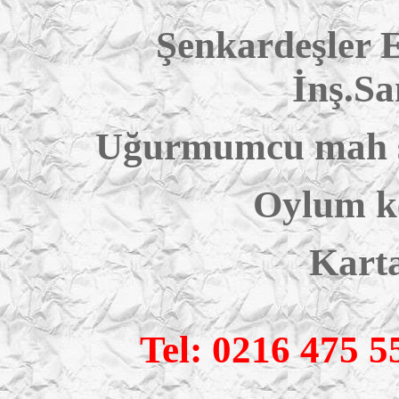
Şenkardeşler 
İnş.San
Uğurmumcu mah şe
Oylum ke
Karta
Tel: 0216 475 5